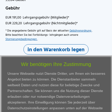
Gebühr
EUR 191,00 Lehrgangsgebühr (Mitglieder)*
EUR 229,20 Lehrgangsgebühr (Nichtmitglieder)*
* Die angegebene Gebühr gilt auf Basis der aktuellen
Gebührenordnung
.
Bitte beachten Sie bei Fortbildungs- lehrgängen auch unsere
Stornierungsbedingungen
.
in den Warenkorb legen
Wir benötigen Ihre Zustimmung
Unsere Webseite nutzt Dienste Dritter, um Ihnen ein besseres
Angebot bieten zu können. Die Dienstanbieter sammeln
weltweit Daten und nutzen diese für beliebige Zwecke und
Partnerschaften. Sie können uns die Nutzung dieser Dienste
erlauben oder nur notwendige Datenverarbeitungen
VWAK
Standorte
Bildungsangebot
akzeptieren. Ihre Einwilligung können Sie jederzeit über
Karriere
Darmstadt
Ausbildung
Datenschutzeinstellungen anpassen
unten auf der Webseite