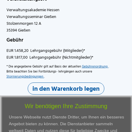
Verwaltungsakademie Hessen
Verwaltungsseminar Gießen
Stolzenmorgen 12 A
35394 Gießen
Gebühr
EUR 1.458,20 Lehrgangsgebühr (Mitglieder)*
EUR 1.817,00 Lehrgangsgebühr (Nichtmitglieder)*
* Die angegebene Gebühr gilt auf Basis der aktuellen
Gebührenordnung
.
Bitte beachten Sie bei Fortbildungs- lehrgängen auch unsere
Stornierungsbedingungen
.
in den Warenkorb legen
Wir benötigen Ihre Zustimmung
Unsere Webseite nutzt Dienste Dritter, um Ihnen ein besseres
Angebot bieten zu können. Die Dienstanbieter sammeln
weltweit Daten und nutzen diese für beliebige Zwecke und