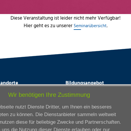
Diese Veranstaltung ist leider nicht mehr Verfügbar!
Hier geht es zu unserer
.
Seminarübersicht
tandorte
Bildungsangebot
rmstadt
Ausbildung
Wir benötigen Ihre Zustimmung
ankfurt am Main
Zertifikatslehrgänge
seite nutzt Dienste Dritter, um Ihnen ein besseres
lda
Fortbildung
eten zu können. Die Dienstanbieter sammeln weltweit
eßen
nutzen diese für beliebige Zwecke und Partnerschaften.
ssel
 uns die Nutzung dieser Dienste erlauben oder nur
iesbaden