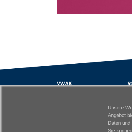
VWAK
S
Karriere
Da
Links
Fr
Unsere Web
Kontakt
Fu
Angebot bi
Download
Gi
Daten und 
Impressum
Ka
Sie können
Datenschutzerklärung
W