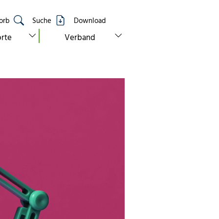
orb
Suche
Download
show submenu for “standorte”
show submenu for “verband”
rte
Verband